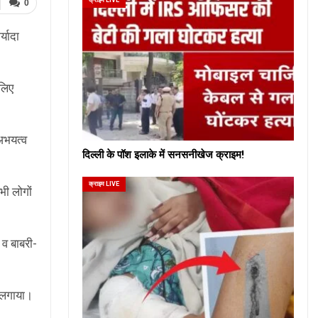
0
्यादा
 लिए
 अभयत्व
दिल्ली के पॉश इलाके में सनसनीखेज क्राइम!
क्राइम LIVE
भी लोगों
 व बाबरी-
म लगाया।