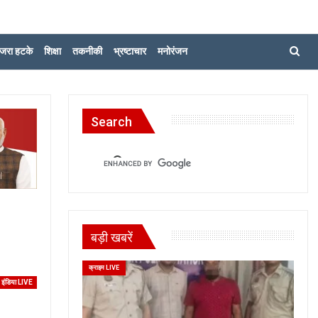
जरा हटके
शिक्षा
तकनीकी
भ्रष्टाचार
मनोरंजन
Search
बड़ी खबरें
क्राइम LIVE
इंडिया LIVE