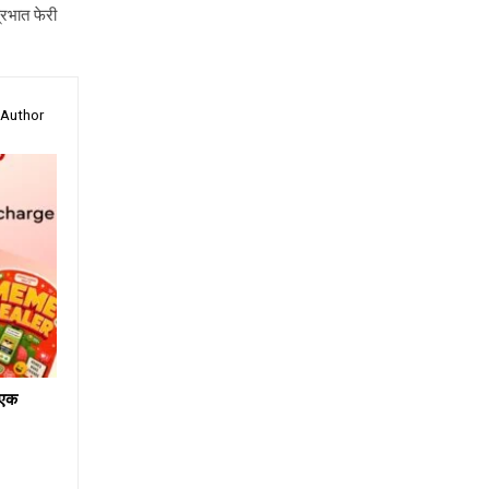
्रभात फेरी
 Author
ं एक