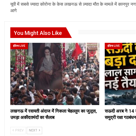
यूपी में सबसे ज्यादा कोरोना के केस लखनऊ से ज़्यादा मौत के मामले में कानपुर न
आगे
You Might Also Like
इंडिया LIVE
इंडिया LIVE
लखनऊ में रवायती अंदाज में निकला चेहल्लुम का जुलूस,
सऊदी अरब ने 14 द
उमड़ा अकीदतमंदों का सैलाब
समुद्री रक्षा ग
PREV
NEXT