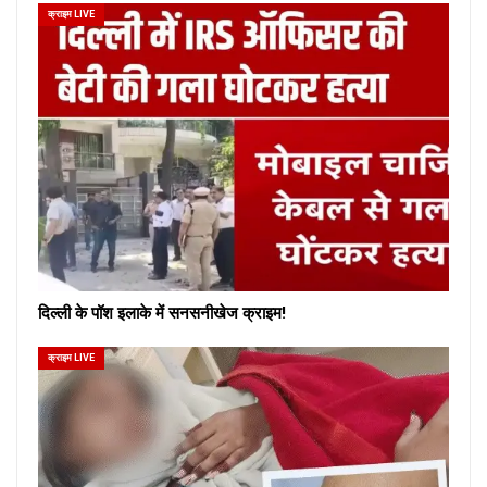
क्राइम LIVE
दिल्ली के पॉश इलाके में सनसनीखेज क्राइम!
क्राइम LIVE