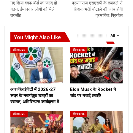
नए शिया वक्फ बोर्ड का जल्द हो
प्रयागराज एसएसपी के तबादले से
गठन, ईमानदार लोगों को मिले
शिक्षक भर्ती घोटाले की जांच होगी
तरजीह
प्रभावित: प्रियंका
All
You Might Also Like
इंडिया LIVE
इंडिया LIVE
आरजीआईपीटी में 2026-27
Elon Musk के Rocket ने
सत्र के नवागंतुक छात्रों का
चांद पर मचाई तबाही!
स्वागत, अभिविन्यास कार्यक्रम में…
इंडिया LIVE
इंडिया LIVE