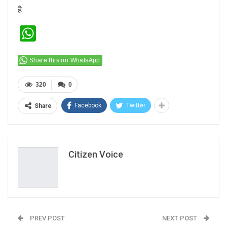
है
WhatsApp
Share this on WhatsApp
320
0
Facebook
Twitter
Share
Citizen Voice
PREV POST
NEXT POST