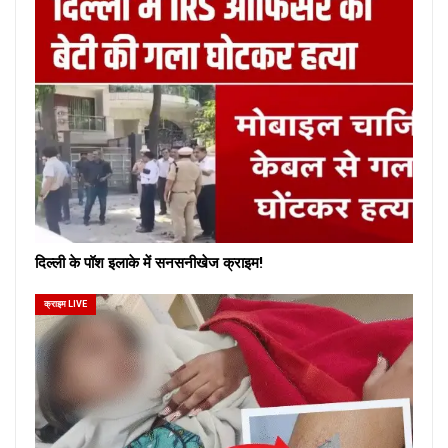
दिल्ली के पॉश इलाके में सनसनीखेज क्राइम!
क्राइम LIVE