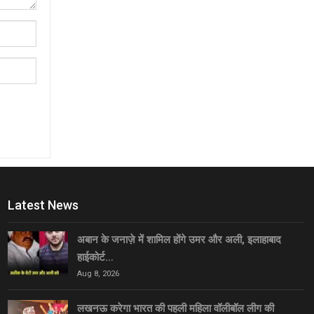
Latest News
अबान के जनाज़े में शामिल होंगे उमर और अली, इलाहाबाद
हाईकोर्ट…
Aug 8, 2026
लखनऊ करेगा भारत की पहली महिला वॉलीबॉल लीग की