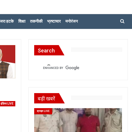
जरा हटके
शिक्षा
तकनीकी
भ्रष्टाचार
मनोरंजन
Search
बड़ी खबरें
इंडिया LIVE
क्राइम LIVE