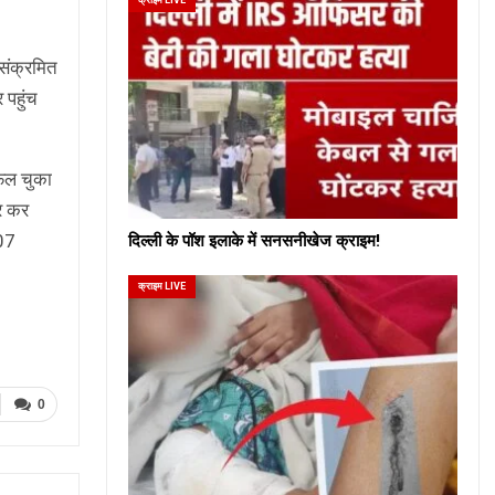
 संक्रमित
 पहुंच
फैल चुका
ार कर
507
दिल्ली के पॉश इलाके में सनसनीखेज क्राइम!
क्राइम LIVE
0