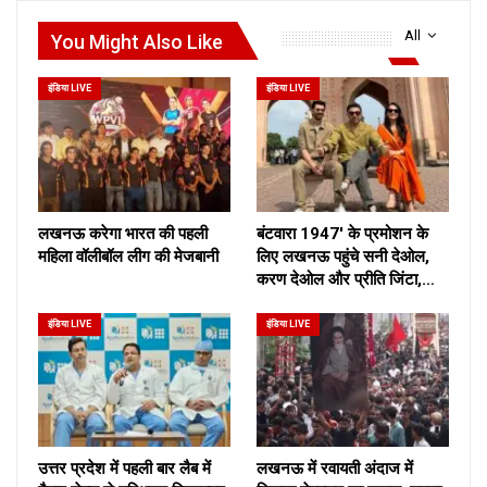
All
You Might Also Like
इंडिया LIVE
इंडिया LIVE
लखनऊ करेगा भारत की पहली
बंटवारा 1947′ के प्रमोशन के
महिला वॉलीबॉल लीग की मेजबानी
लिए लखनऊ पहुंचे सनी देओल,
करण देओल और प्रीति जिंटा,…
इंडिया LIVE
इंडिया LIVE
उत्तर प्रदेश में पहली बार लैब में
लखनऊ में रवायती अंदाज में