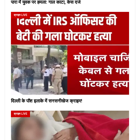
पारा में युवक पर हमला: गाल काटा, केस दर्ज
क्राइम LIVE
दिल्ली के पॉश इलाके में सनसनीखेज क्राइम!
क्राइम LIVE