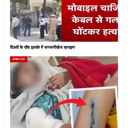
दिल्ली के पॉश इलाके में सनसनीखेज क्राइम!
क्राइम LIVE