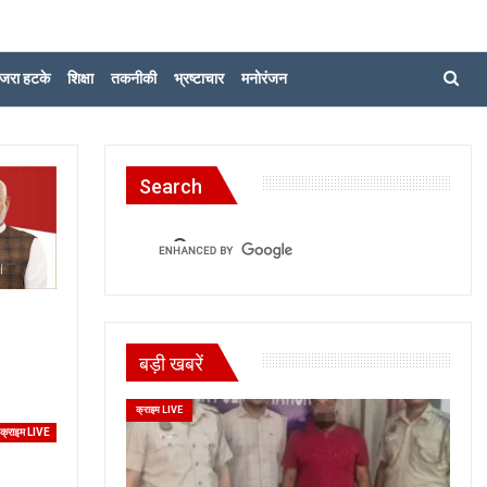
जरा हटके
शिक्षा
तकनीकी
भ्रष्टाचार
मनोरंजन
Search
बड़ी खबरें
क्राइम LIVE
क्राइम LIVE