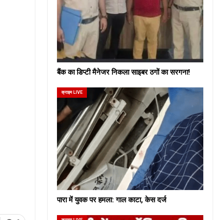
बैंक का डिप्टी मैनेजर निकला साइबर ठगों का सरगना!
क्राइम LIVE
पारा में युवक पर हमला: गाल काटा, केस दर्ज
क्राइम LIVE