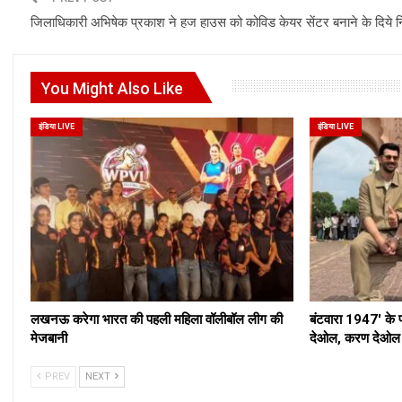
जिलाधिकारी अभिषेक प्रकाश ने हज हाउस को कोविड केयर सेंटर बनाने के दिये नि
You Might Also Like
इंडिया LIVE
इंडिया LIVE
लखनऊ करेगा भारत की पहली महिला वॉलीबॉल लीग की
बंटवारा 1947′ के 
मेजबानी
देओल, करण देओल औ
PREV
NEXT