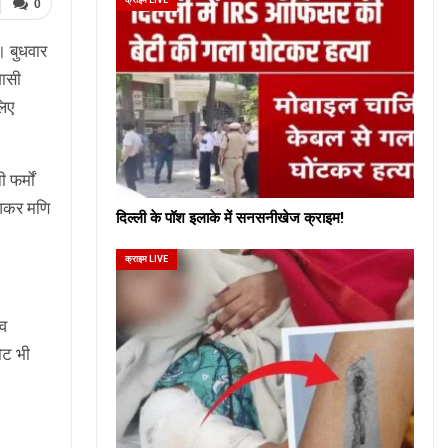
0
। बुधवार
शासी
लिए
फर्मों
 आकर मणि
दिल्ली के पॉश इलाके में सनसनीखेज क्राइम!
क्राइम LIVE
शव
ोट भी