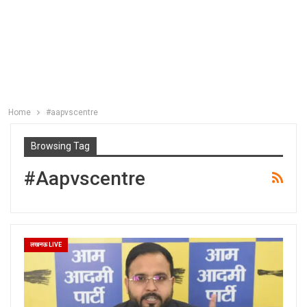
Home
#aapvscentre
Browsing Tag
#aapvscentre
लखनऊ LIVE