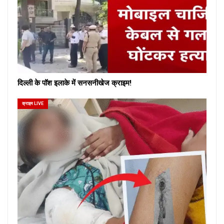
दिल्ली के पॉश इलाके में सनसनीखेज क्राइम!
क्राइम LIVE