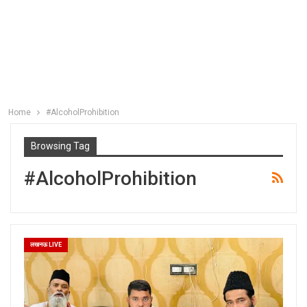
Home
#AlcoholProhibition
Browsing Tag
#AlcoholProhibition
लखनऊ LIVE