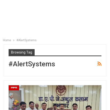
Home
#AlertSystems
Browsing Tag
#AlertSystems
लखनऊ