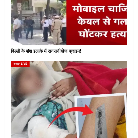
दिल्ली के पॉश इलाके में सनसनीखेज क्राइम!
क्राइम LIVE