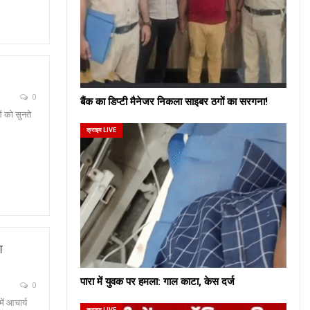
0
बैंक का डिप्टी मैनेजर निकला साइबर ठगों का सरगना!
ं को सुनते
क्राइम LIVE
श
पारा में युवक पर हमला: गाल काटा, केस दर्ज
0
ें आचार्य
क्राइम LIVE