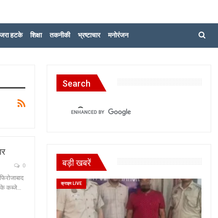
जरा हटके
शिक्षा
तकनीकी
भ्रष्टाचार
मनोरंजन
Search
ार
बड़ी खबरें
0
ा फिरोजाबाद
क्राइम LIVE
के कब्जे…