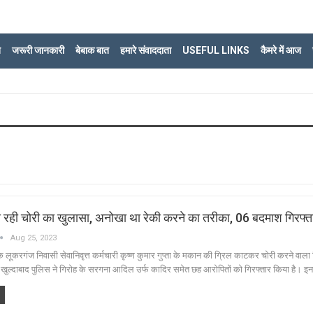
ि
जरूरी जानकारी
बेबाक बात
हमारे संवाददाता
USEFUL LINKS
कैमरे में आज
हो रही चोरी का खुलासा, अनोखा था रेकी करने का तरीका, 06 बदमाश गिरफ्त
Aug 25, 2023
लूकरगंज निवासी सेवानिवृत्त कर्मचारी कृष्ण कुमार गुप्ता के मकान की ग्रिल काटकर चोरी करने वाल
खुल्दाबाद पुलिस ने गिरोह के सरगना आदिल उर्फ कादिर समेत छह आरोपितों को गिरफ्तार किया है। इन