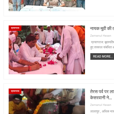
नायक मूवी की त
प्रयागराज
Zamanul Hasan
प्रयागराज: बृहस्पति
हुए तत्काल संबंधित अ
READ MORE...
तेरस पर्व पर ल
प्रयागराज
केसरवानी ने…
Zamanul Hasan
लालापुर , अधिक मास 