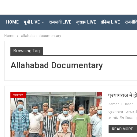
HOME
यू पी LIVE
राजधानी LIVE
क्राइम LIVE
इंडिया LIVE
राजनीत
Home
allahabad documentary
Browsing Tag
Allahabad Documentary
प्रयागराज में 
प्रयागराज
Zamanul Hasan
प्रयागराज: जनपद के 
का चोर गैंग निकला।
READ MORE...