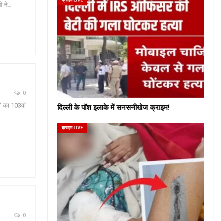
गो ने…
0
' का 103वां
दिल्ली के पॉश इलाके में सनसनीखेज क्राइम!
क्राइम LIVE
0