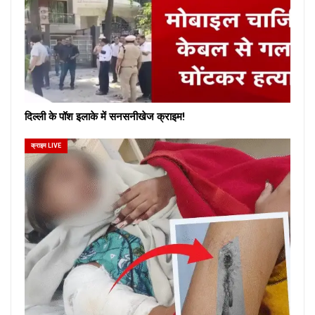
दिल्ली के पॉश इलाके में सनसनीखेज क्राइम!
क्राइम LIVE