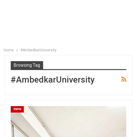
Home
#AmbedkarUniversity
Browsing Tag
#AmbedkarUniversity
लखनऊ