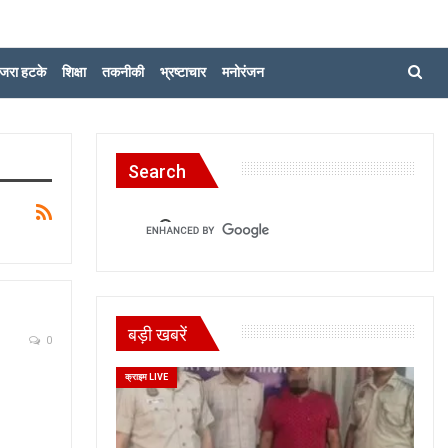
जरा हटके
शिक्षा
तकनीकी
भ्रष्टाचार
मनोरंजन
Search
बड़ी खबरें
0
क्राइम LIVE