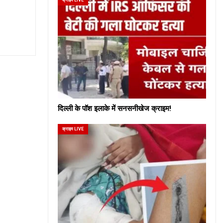
दिल्ली के पॉश इलाके में सनसनीखेज क्राइम!
क्राइम LIVE