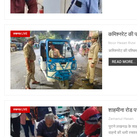
कमिश्नरेट की 
लखनऊ LIVE
Noor Hasan Rizvi
कमिश्नरेट की पश्चि
READ MORE...
शाहमीना रोड 
लखनऊ LIVE
Zamanul Hasan
पुराने लखनऊ के शाह
वाहनों की थमी रफ्त