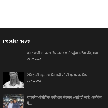
Popular News
बांदा: पत्नी का कटा सिर लेकर थाने पहुंचा दरिंदा पति, मचा…
Oct 9, 2020
टेनिस की महानतम खिलाड़ी स्टेफी ग्राफ का निधन
Jun 7, 2025
राजकीय औद्योगिक प्रशिक्षण संस्थान (आई टी आई) अलीगंज
में…