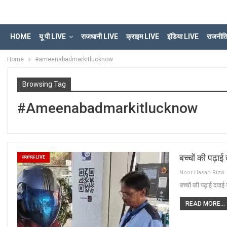
HOME
यू पी LIVE
राजधानी LIVE
क्राइम LIVE
इंडिया LIVE
राजनीत
Home
#ameenabadmarkitlucknow
Browsing Tag
#ameenabadmarkitlucknow
बच्चों की पढ़ा
लखनऊ LIVE
Noor Hasan Rizvi
बच्चों की पढ़ाई दवा
READ MORE...