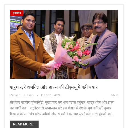
मुरादाबाद
श्रृंगार, देशभक्ति और हास्य की टीएमयू में बही बयार
Zamanul Hasan
Dec 31, 2024
0
तीर्थंकर महावीर यूनिवर्सिटी, मुरादाबाद का भव्य पंडाल श्रृंगार, राष्ट्रभक्ति और हास्य
का साक्षी बना। स्टुडेंट्स से खचा-खच भरे इस पंडाल में देश के युग कवि डॉ. कुमार
विश्वास के संग-संग दीगर कवियों और शायरों ने देर रात अपने कलाम से युवाओं का…
READ MORE...