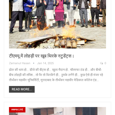
टीएमयू में लोहड़ी पर खूब थिरके स्टुडेंट्स।
Zamanul Hasan
Jan 14, 2025
0
ढोल की थाप हो... डीजे की बीट्स हों... खुला मैदान हो.. चौतरफा ठंड होे... और बीचों-
बीच लोहड़ी की तपिश... तो पैर तो थिरकेंगे ही... ठुमके लगेंगे ही... कुछ ऐसे ही मंजर रहे
तीर्थंकर महावीर यूनिवर्सिटी, मुरादाबाद के तीर्थंकर महावीर मेडिकल कॉलेज एंड…
READ MORE...
लखनऊ LIVE