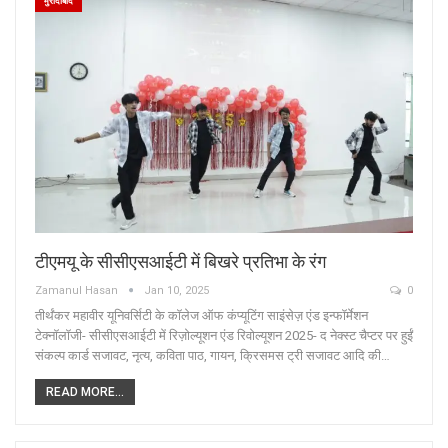
मुरादाबाद
टीएमयू के सीसीएसआईटी में बिखरे प्रतिभा के रंग
Zamanul Hasan
Jan 10, 2025
0
तीर्थंकर महावीर यूनिवर्सिटी के कॉलेज ऑफ कंप्यूटिंग साइंसेज़ एंड इन्फॉर्मेशन
टेक्नॉलॉजी- सीसीएसआईटी में रिज़ोल्यूशन एंड रिवोल्यूशन 2025- द नेक्स्ट चैप्टर पर हुईं
संकल्प कार्ड सजावट, नृत्य, कविता पाठ, गायन, क्रिसमस ट्री सजावट आदि की…
READ MORE...