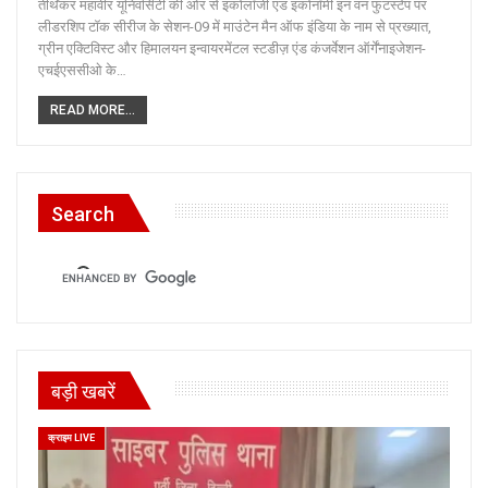
तीर्थंकर महावीर यूनिवर्सिटी की ओर से इकोलॉजी एंड इकोनॉमी इन वन फुटस्टेप पर
लीडरशिप टॉक सीरीज के सेशन-09 में माउंटेन मैन ऑफ इंडिया के नाम से प्रख्यात,
ग्रीन एक्टिविस्ट और हिमालयन इन्वायरमेंटल स्टडीज़ एंड कंजर्वेशन ऑर्गेंनाइजेशन-
एचईएससीओ के…
READ MORE...
Search
बड़ी खबरें
क्राइम LIVE