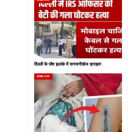
दिल्ली के पॉश इलाके में सनसनीखेज क्राइम!
क्राइम LIVE