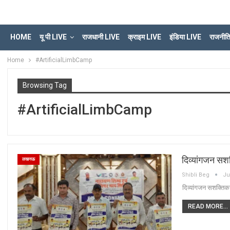
HOME
यू पी LIVE
राजधानी LIVE
क्राइम LIVE
इंडिया LIVE
राजनीत
Home
#ArtificialLimbCamp
Browsing Tag
#ArtificialLimbCamp
दिव्यांगजन सश
लखनऊ
Shibli Beg
Ju
दिव्यांगजन सशक्तिक
READ MORE...