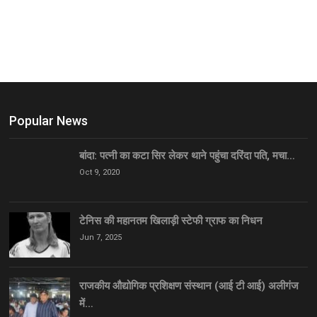
Popular News
बांदा: पत्नी का कटा सिर लेकर थाने पहुंचा दरिंदा पति, मचा…
Oct 9, 2020
टेनिस की महानतम खिलाड़ी स्टेफी ग्राफ का निधन
Jun 7, 2025
राजकीय औद्योगिक प्रशिक्षण संस्थान (आई टी आई) अलीगंज
में…