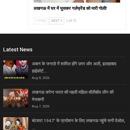
लखनऊ में घर में घुसकर गर्लफ्रेंड को मारी गोली!
PREV
NEXT
1 of 71
Latest News
अबान के जनाज़े में शामिल होंगे उमर और अली, इलाहाबाद
हाईकोर्ट…
Aug 8, 2026
लखनऊ करेगा भारत की पहली महिला वॉलीबॉल लीग की
मेजबानी
Aug 7, 2026
बंटवारा 1947′ के प्रमोशन के लिए लखनऊ पहुंचे सनी देओल,
…