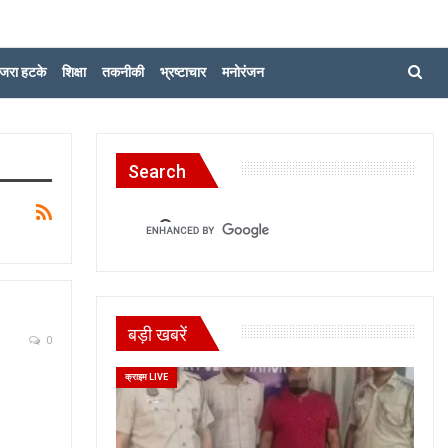
जरा हटके
शिक्षा
तकनीकी
भ्रष्टाचार
मनोरंजन
Search
बड़ी खबरें
0
क्राइम LIVE