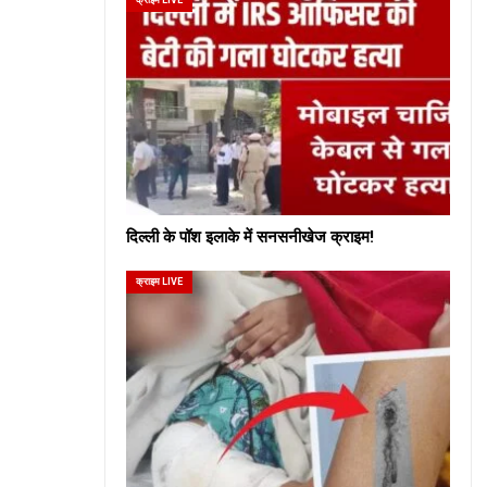
दिल्ली के पॉश इलाके में सनसनीखेज क्राइम!
क्राइम LIVE