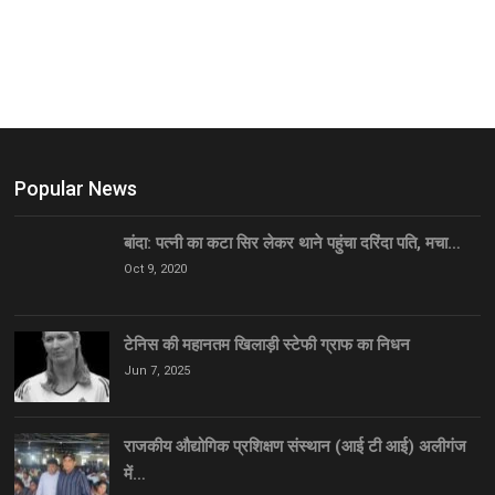
Popular News
बांदा: पत्नी का कटा सिर लेकर थाने पहुंचा दरिंदा पति, मचा…
Oct 9, 2020
टेनिस की महानतम खिलाड़ी स्टेफी ग्राफ का निधन
Jun 7, 2025
राजकीय औद्योगिक प्रशिक्षण संस्थान (आई टी आई) अलीगंज
में…