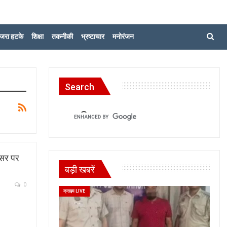
जरा हटके
शिक्षा
तकनीकी
भ्रष्टाचार
मनोरंजन
Search
िसर पर
बड़ी खबरें
0
क्राइम LIVE