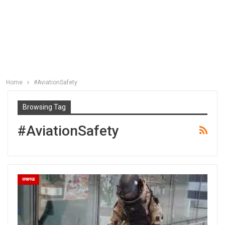
Home
#AviationSafety
Browsing Tag
#AviationSafety
लखनऊ