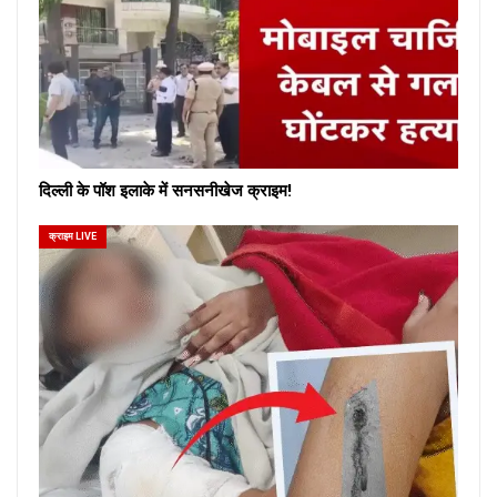
दिल्ली के पॉश इलाके में सनसनीखेज क्राइम!
क्राइम LIVE