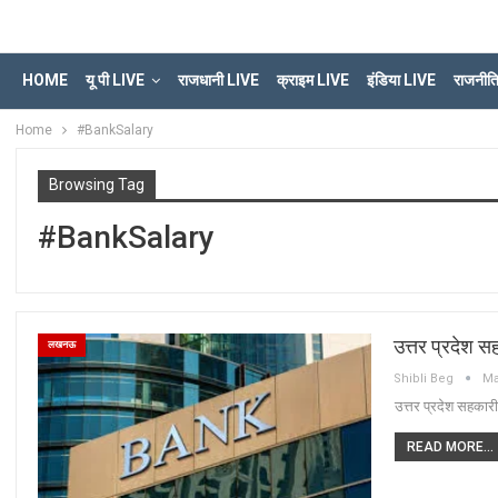
HOME
यू पी LIVE
राजधानी LIVE
क्राइम LIVE
इंडिया LIVE
राजनीत
Home
#BankSalary
Browsing Tag
#BankSalary
उत्तर प्रदेश स
लखनऊ
Shibli Beg
Ma
उत्तर प्रदेश सहकारी
READ MORE...