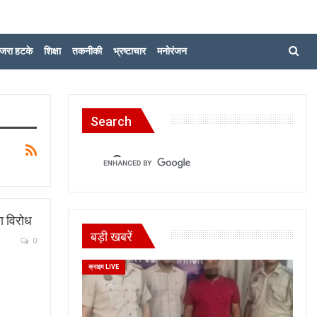
जरा हटके
शिक्षा
तकनीकी
भ्रष्टाचार
मनोरंजन
Search
या विरोध
बड़ी खबरें
0
क्राइम LIVE