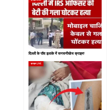
दिल्ली के पॉश इलाके में सनसनीखेज क्राइम!
क्राइम LIVE