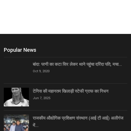
Popular News
बांदा: पत्नी का कटा सिर लेकर थाने पहुंचा दरिंदा पति, मचा…
Oct 9, 2020
टेनिस की महानतम खिलाड़ी स्टेफी ग्राफ का निधन
Jun 7, 2025
राजकीय औद्योगिक प्रशिक्षण संस्थान (आई टी आई) अलीगंज
में…