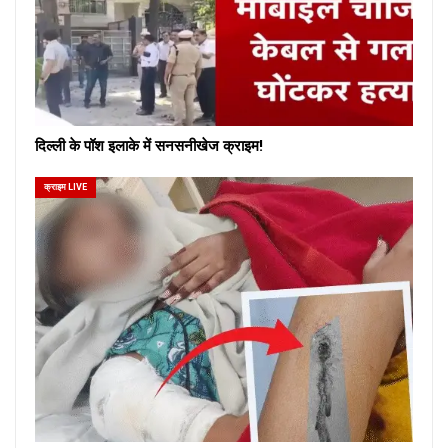
दिल्ली के पॉश इलाके में सनसनीखेज क्राइम!
क्राइम LIVE