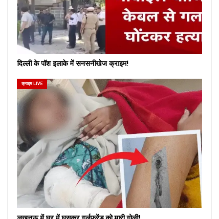
दिल्ली के पॉश इलाके में सनसनीखेज क्राइम!
क्राइम LIVE
लखनऊ में घर में घुसकर गर्लफ्रेंड को मारी गोली!