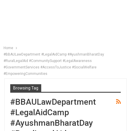
Home
#BBAULawDepartment #LegalAidCamp #AyushmanBharatDay
#RuralLegalAid #CommunitySupport #LegalAwareness
#GovernmentServices #AccessToJustice #SocialWelfare
#EmpoweringCommunities
Browsing Tag
#BBAULawDepartment
#LegalAidCamp
#AyushmanBharatDay