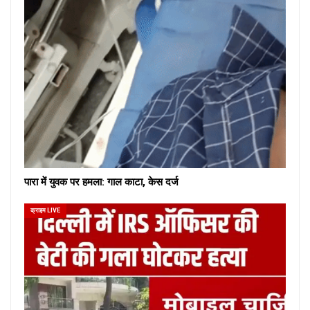
पारा में युवक पर हमला: गाल काटा, केस दर्ज
क्राइम LIVE