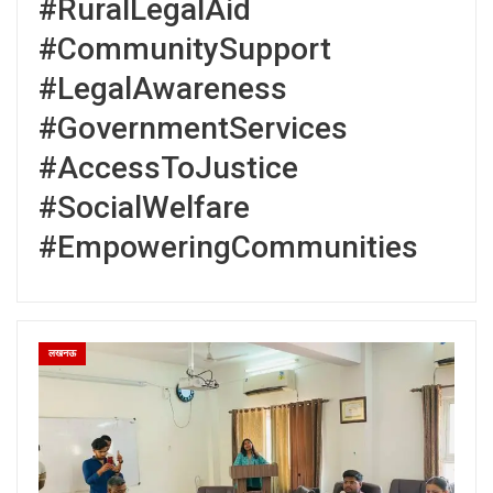
#RuralLegalAid
#CommunitySupport
#LegalAwareness
#GovernmentServices
#AccessToJustice
#SocialWelfare
#EmpoweringCommunities
लखनऊ