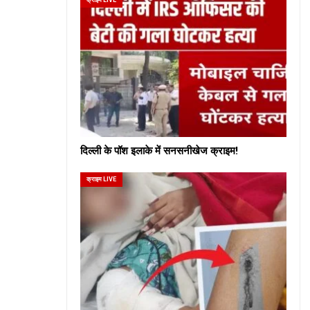
दिल्ली के पॉश इलाके में सनसनीखेज क्राइम!
क्राइम LIVE