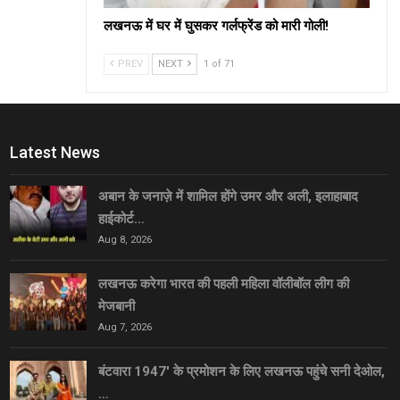
लखनऊ में घर में घुसकर गर्लफ्रेंड को मारी गोली!
PREV
NEXT
1 of 71
Latest News
अबान के जनाज़े में शामिल होंगे उमर और अली, इलाहाबाद
हाईकोर्ट…
Aug 8, 2026
लखनऊ करेगा भारत की पहली महिला वॉलीबॉल लीग की
मेजबानी
Aug 7, 2026
बंटवारा 1947′ के प्रमोशन के लिए लखनऊ पहुंचे सनी देओल,
…