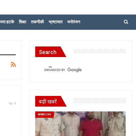
जरा हटके
शिक्षा
तकनीकी
भ्रष्टाचार
मनोरंजन
Search
बड़ी खबरें
0
क्राइम LIVE