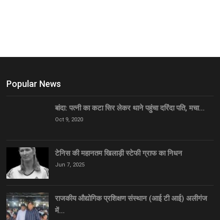
Popular News
बांदा: पत्नी का कटा सिर लेकर थाने पहुंचा दरिंदा पति, मचा…
Oct 9, 2020
टेनिस की महानतम खिलाड़ी स्टेफी ग्राफ का निधन
Jun 7, 2025
राजकीय औद्योगिक प्रशिक्षण संस्थान (आई टी आई) अलीगंज
में…