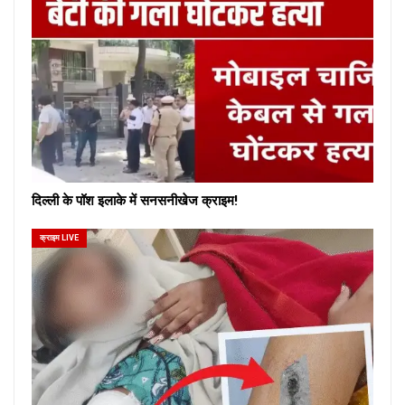
दिल्ली के पॉश इलाके में सनसनीखेज क्राइम!
क्राइम LIVE