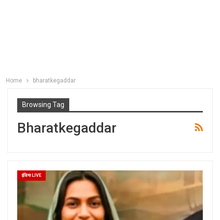
Home
bharatkegaddar
Browsing Tag
Bharatkegaddar
इंडिया LIVE