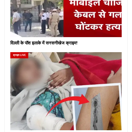
दिल्ली के पॉश इलाके में सनसनीखेज क्राइम!
क्राइम LIVE