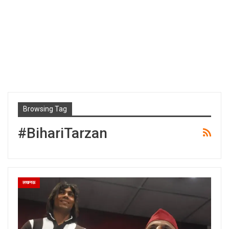
Browsing Tag
#BihariTarzan
लखनऊ