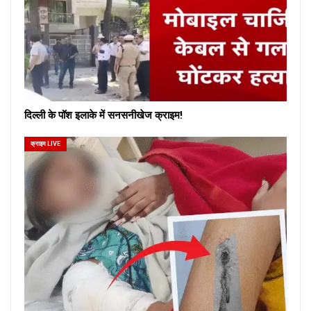
दिल्ली के पॉश इलाके में सनसनीखेज क्राइम!
क्राइम LIVE