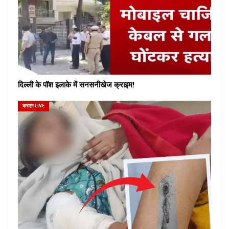
दिल्ली के पॉश इलाके में सनसनीखेज क्राइम!
क्राइम LIVE