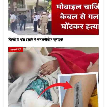
दिल्ली के पॉश इलाके में सनसनीखेज क्राइम!
क्राइम LIVE