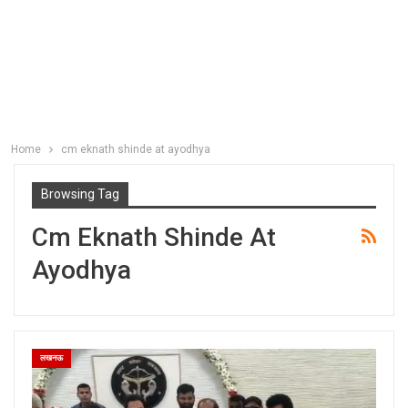
Home
cm eknath shinde at ayodhya
Browsing Tag
Cm Eknath Shinde At
Ayodhya
लखनऊ