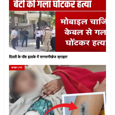
दिल्ली के पॉश इलाके में सनसनीखेज क्राइम!
क्राइम LIVE