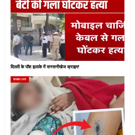
दिल्ली के पॉश इलाके में सनसनीखेज क्राइम!
क्राइम LIVE