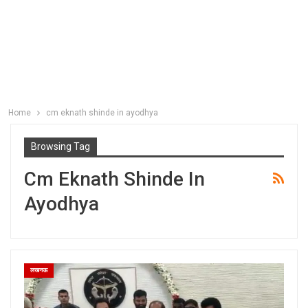
Home
cm eknath shinde in ayodhya
Browsing Tag
Cm Eknath Shinde In
Ayodhya
लखनऊ