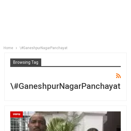
Home
\#GaneshpurNagarPanchayat
Browsing Tag
\#GaneshpurNagarPanchayat
लखनऊ