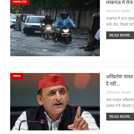
लखनऊ में तेज 
लखनऊ LIVE
Zamanul Hasan
लखनऊ में आज सुबह से
पार्क रोड, गोखले मार
READ MORE...
अखिलेश यादव ने
लखनऊ
दे रही…
Zamanul Hasan
सपा प्रमुख अखिलेश या
दहशत में हैं. बिजली 
READ MORE...