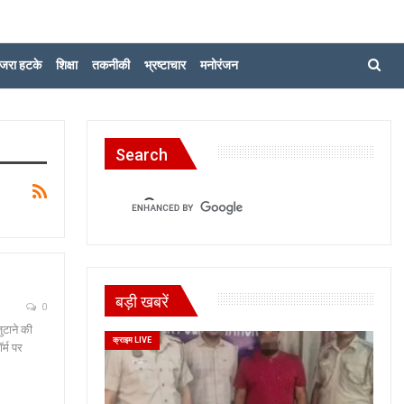
जरा हटके
शिक्षा
तकनीकी
भ्रष्टाचार
मनोरंजन
Search
बड़ी खबरें
0
ुटाने की
क्राइम LIVE
्म पर