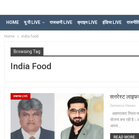
HOME
यू पी LIVE
राजधानी LIVE
क्राइम LIVE
इंडिया LIVE
राजनीत
Home
india food
Browsing Tag
India Food
सनरेस्ट लाइफ
लखनऊ LIVE
Zamanul Hasan
अहमदाबाद स्थित फार
योजना बना रही है। 
अपना…
READ MORE...