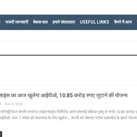
ि
जरूरी जानकारी
बेबाक बात
हमारे संवाददाता
USEFUL LINKS
कैमरे में आज
साइंस का आज खुलेगा आईपीओ, 10.85 करोड़ रुपए जुटाने की योजना
Nov 6, 2023
्मास्युटिकल कंपनी सनरेस्ट लाइफसाइंस लिमिटेड अपने एसएमई पब्लिक इश्यू से रुपये 10.85 करोड़ ज
आईपीओ कल 7 नवंबर को सदस्यता के लिए खुलेगा। कंपनी को नेशनल स्टॉक एक्सचेंज के इमर्ज प्लेटफॉर