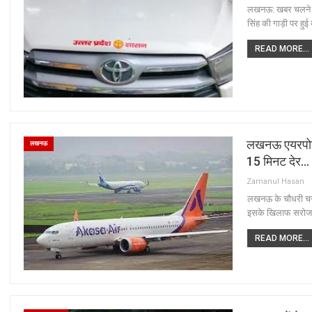
लखनऊ: खबर चलने के ब
सिंह की गाड़ी पर हुई 
READ MORE...
लखनऊ एयरपोर्ट
लखनऊ
15 मिनट देर…
Zamanul Hasan
लखनऊ के चौधरी चरण 
इसके खिलाफ सरोजनी 
READ MORE...