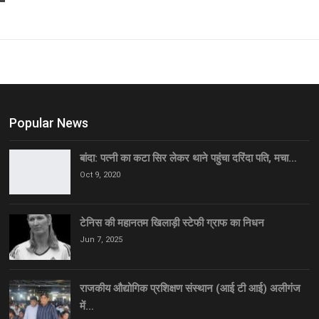
Popular News
बांदा: पत्नी का कटा सिर लेकर थाने पहुंचा दरिंदा पति, मचा…
Oct 9, 2020
टेनिस की महानतम खिलाड़ी स्टेफी ग्राफ का निधन
Jun 7, 2025
राजकीय औद्योगिक प्रशिक्षण संस्थान (आई टी आई) अलीगंज
में…