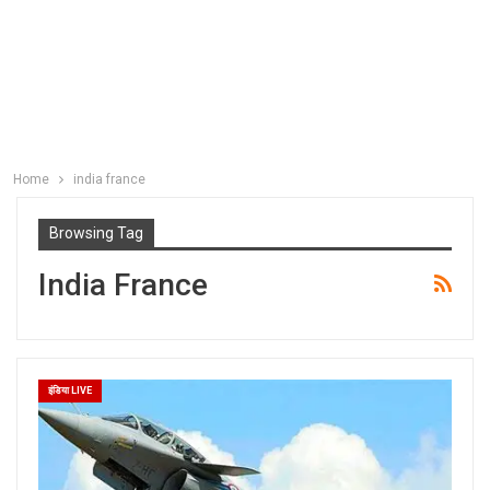
Home
india france
Browsing Tag
India France
इंडिया LIVE