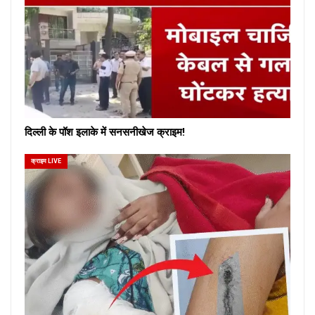
दिल्ली के पॉश इलाके में सनसनीखेज क्राइम!
क्राइम LIVE