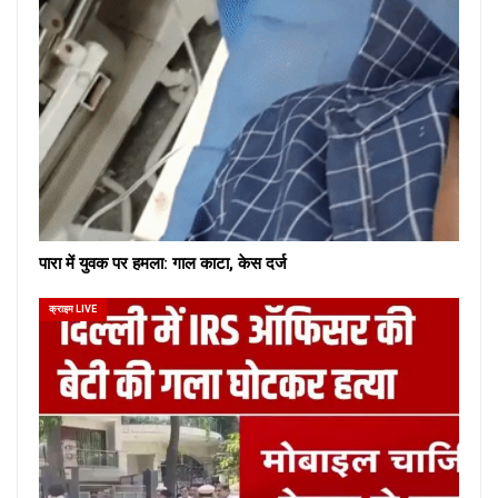
पारा में युवक पर हमला: गाल काटा, केस दर्ज
क्राइम LIVE