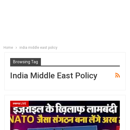
Home
india middle east policy
Browsing Tag
India Middle East Policy
लखनऊ LIVE