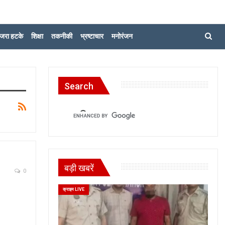
जरा हटके
शिक्षा
तकनीकी
भ्रष्टाचार
मनोरंजन
Search
बड़ी खबरें
0
क्राइम LIVE