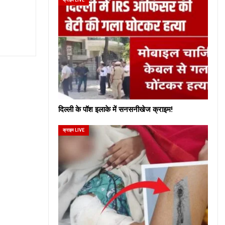
दिल्ली के पॉश इलाके में सनसनीखेज क्राइम!
क्राइम LIVE