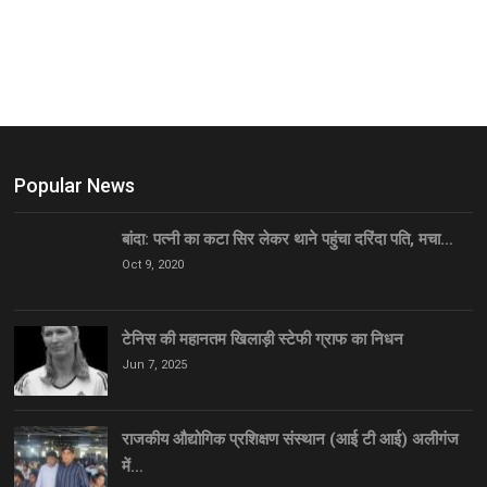
Popular News
बांदा: पत्नी का कटा सिर लेकर थाने पहुंचा दरिंदा पति, मचा…
Oct 9, 2020
टेनिस की महानतम खिलाड़ी स्टेफी ग्राफ का निधन
Jun 7, 2025
राजकीय औद्योगिक प्रशिक्षण संस्थान (आई टी आई) अलीगंज
में…