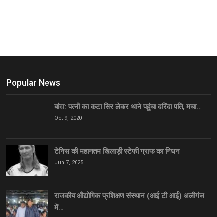
Popular News
बांदा: पत्नी का कटा सिर लेकर थाने पहुंचा दरिंदा पति, मचा…
Oct 9, 2020
टेनिस की महानतम खिलाड़ी स्टेफी ग्राफ का निधन
Jun 7, 2025
राजकीय औद्योगिक प्रशिक्षण संस्थान (आई टी आई) अलीगंज
में…