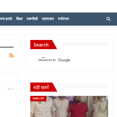
जरा हटके
शिक्षा
तकनीकी
भ्रष्टाचार
मनोरंजन
Search
बड़ी खबरें
0
क्राइम LIVE