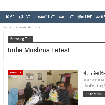
HOME
यू पी LIVE
राजधानी LIVE
क्राइम LIVE
इंडिया LIVE
राजनीत
Home
india muslims latest
Browsing Tag
India Muslims Latest
ऑल इंडिया शिय
लखनऊ LIVE
Noor Hasan Rizvi
ऑल इंडिया शिया हुस
READ MORE...