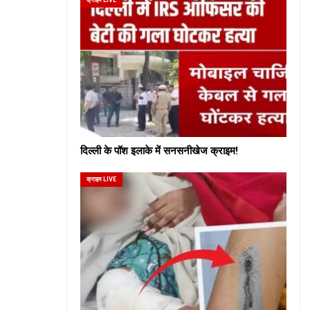
दिल्ली के पॉश इलाके में सनसनीखेज क्राइम!
क्राइम LIVE