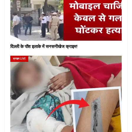
दिल्ली के पॉश इलाके में सनसनीखेज क्राइम!
क्राइम LIVE