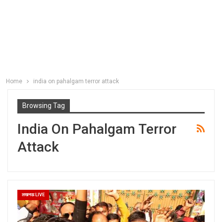
Home
india on pahalgam terror attack
Browsing Tag
India On Pahalgam Terror
Attack
लखनऊ LIVE