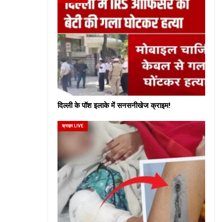
दिल्ली के पॉश इलाके में सनसनीखेज क्राइम!
क्राइम LIVE