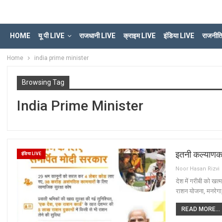
HOME
यू पी LIVE
राजधानी LIVE
क्राइम LIVE
इंडिया LIVE
राजनीत
Home
india prime minister
Browsing Tag
India Prime Minister
इतनी कल्याणका
इंडिया LIVE
Noor Hasan Rizvi
देश में गरीबी को खत
राशन योजना, मनरेगा
READ MORE...