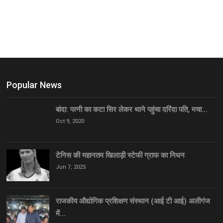
Popular News
बांदा: पत्नी का कटा सिर लेकर थाने पहुंचा दरिंदा पति, मचा…
Oct 9, 2020
टेनिस की महानतम खिलाड़ी स्टेफी ग्राफ का निधन
Jun 7, 2025
राजकीय औद्योगिक प्रशिक्षण संस्थान (आई टी आई) अलीगंज
में…