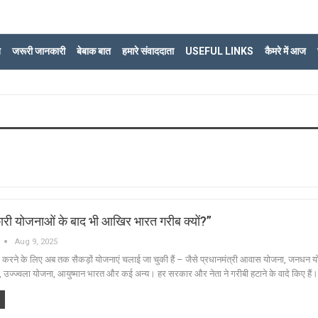
ि
जरूरी जानकारी
बेबाक बात
हमारे संवाददाता
USEFUL LINKS
कैमरे में आज
री योजनाओं के बाद भी आखिर भारत गरीब क्यों?”
Aug 9, 2025
्म करने के लिए अब तक सैकड़ों योजनाएं चलाई जा चुकी हैं – जैसे प्रधानमंत्री आवास योजना, जनधन यो
, उज्ज्वला योजना, आयुष्मान भारत और कई अन्य। हर सरकार और नेता ने गरीबी हटाने के वादे किए हैं।