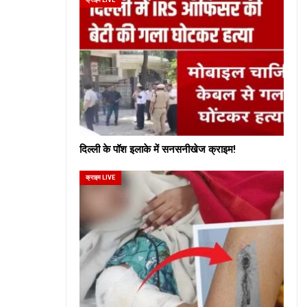
दिल्ली के पॉश इलाके में सनसनीखेज क्राइम!
क्राइम LIVE