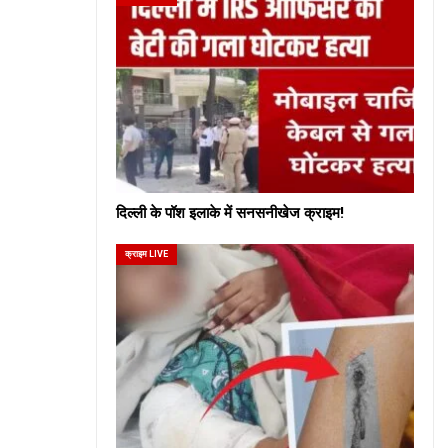
दिल्ली के पॉश इलाके में सनसनीखेज क्राइम!
क्राइम LIVE