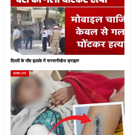
दिल्ली के पॉश इलाके में सनसनीखेज क्राइम!
क्राइम LIVE