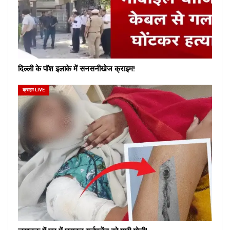
दिल्ली के पॉश इलाके में सनसनीखेज क्राइम!
क्राइम LIVE