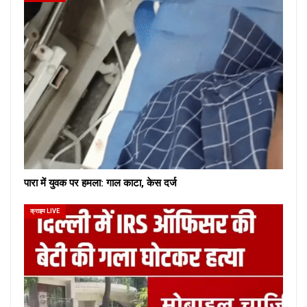
पारा में युवक पर हमला: गाल काटा, केस दर्ज
क्राइम LIVE