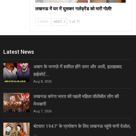
लखनऊ में घर में घुसकर गर्लफ्रेंड को मारी गोली!
PREV
NEXT
1 of 71
Latest News
अबान के जनाज़े में शामिल होंगे उमर और अली, इलाहाबाद
हाईकोर्ट…
Aug 8, 2026
लखनऊ करेगा भारत की पहली महिला वॉलीबॉल लीग की
मेजबानी
Aug 7, 2026
बंटवारा 1947′ के प्रमोशन के लिए लखनऊ पहुंचे सनी देओल,
…