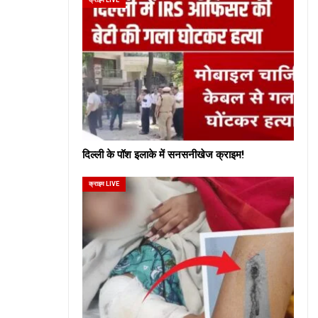
दिल्ली के पॉश इलाके में सनसनीखेज क्राइम!
क्राइम LIVE