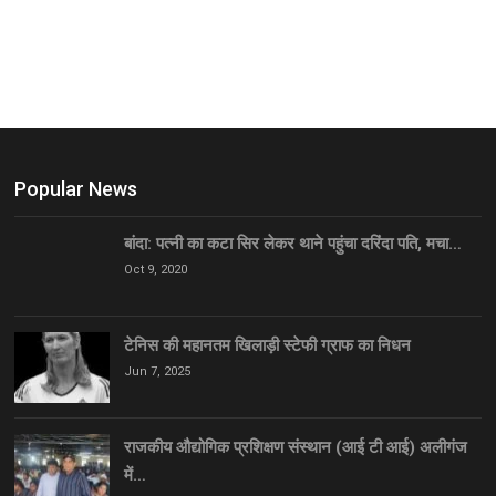
Popular News
बांदा: पत्नी का कटा सिर लेकर थाने पहुंचा दरिंदा पति, मचा…
Oct 9, 2020
टेनिस की महानतम खिलाड़ी स्टेफी ग्राफ का निधन
Jun 7, 2025
राजकीय औद्योगिक प्रशिक्षण संस्थान (आई टी आई) अलीगंज
में…