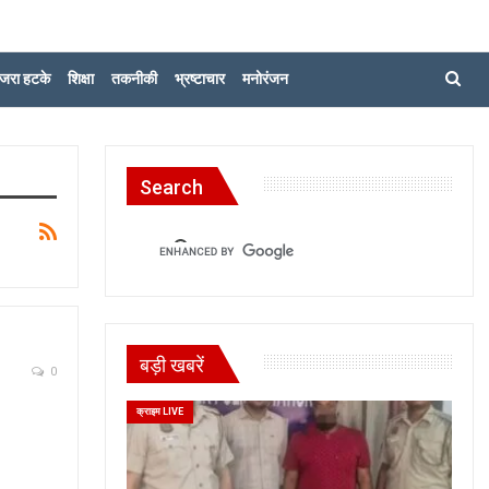
जरा हटके
शिक्षा
तकनीकी
भ्रष्टाचार
मनोरंजन
Search
बड़ी खबरें
0
क्राइम LIVE