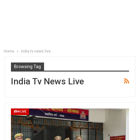
Home
india tv news live
Browsing Tag
India Tv News Live
इंडिया LIVE