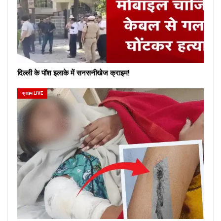
दिल्ली के पॉश इलाके में सनसनीखेज क्राइम!
क्राइम LIVE