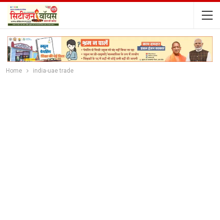
Home
india-uae trade