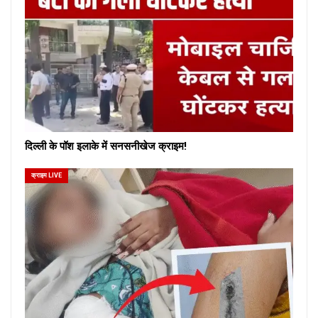
दिल्ली के पॉश इलाके में सनसनीखेज क्राइम!
क्राइम LIVE