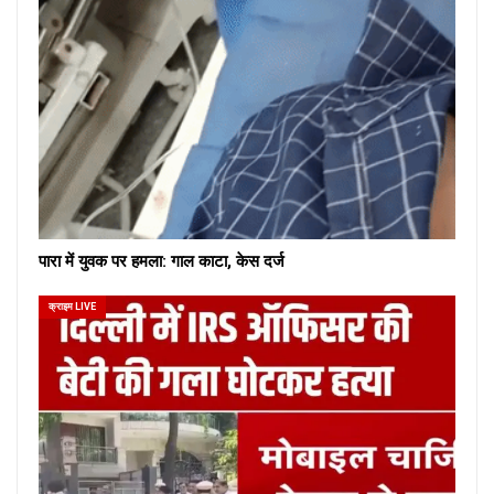
पारा में युवक पर हमला: गाल काटा, केस दर्ज
क्राइम LIVE