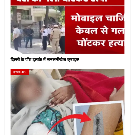
दिल्ली के पॉश इलाके में सनसनीखेज क्राइम!
क्राइम LIVE