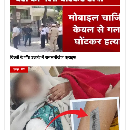
दिल्ली के पॉश इलाके में सनसनीखेज क्राइम!
क्राइम LIVE